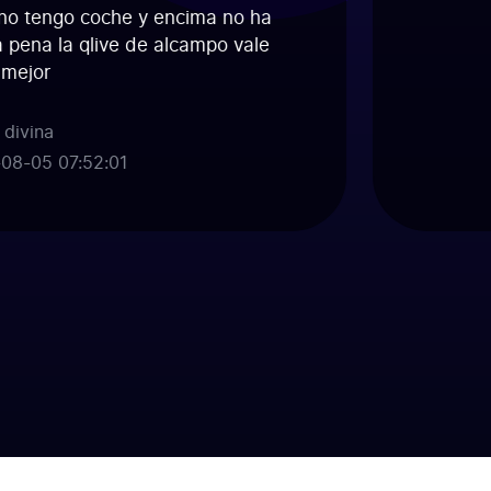
 tengo coche y encima no ha
pena la qlive de alcampo vale
ejor
ivina
-05 07:52:01