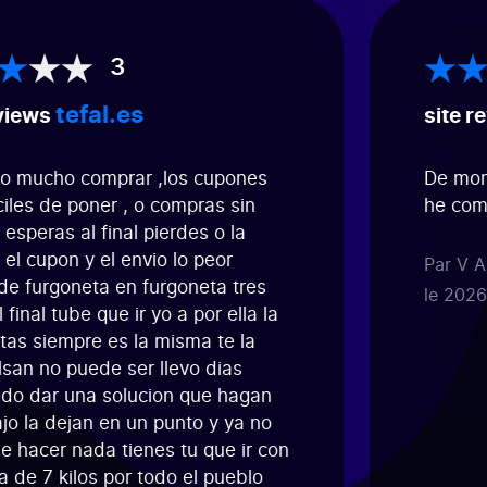
3
tefal.es
iews
site rev
mucho comprar ,los cupones
De momen
les de poner , o compras sin
he compr
peras al final pierdes o la
l cupon y el envio lo peor
Par V Asie
furgoneta en furgoneta tres
le 2026-0
inal tube que ir yo a por ella la
 siempre es la misma te la
n no puede ser llevo dias
 dar una solucion que hagan
 la dejan en un punto y ya no
acer nada tienes tu que ir con
de 7 kilos por todo el pueblo