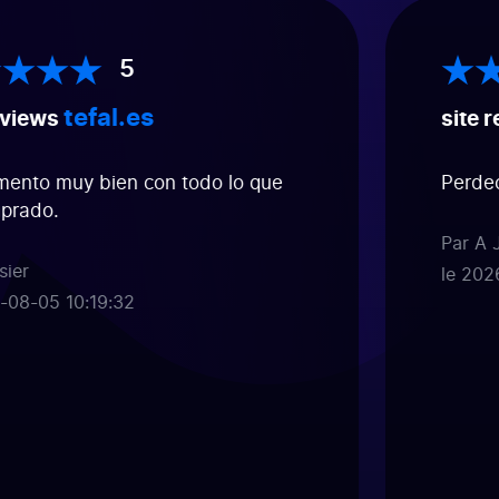
5
tefal.es
iews
site re
to muy bien con todo lo que
Perdecta
ado.
Par A JO
r
le 2026-
8-05 10:19:32