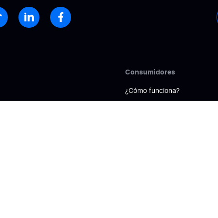
Consumidores
¿Cómo funciona?
anza
Directorio
d online
Preguntas frecuentes
ión online
rsiones
iniones en insights accionables
Cliente