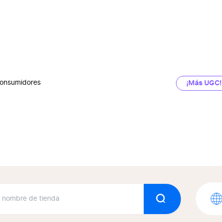
onsumidores
¡Más UGC!
Anuario
iniones Verifica
Buscar