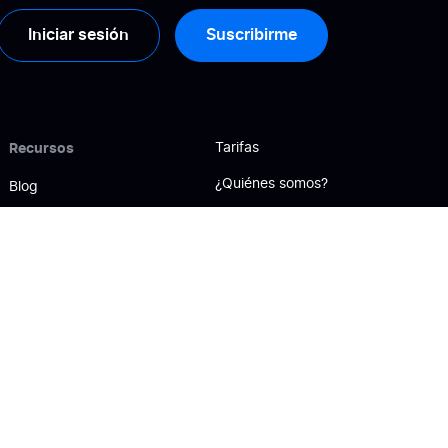
Iniciar sesión
Suscribirme
Recursos
Tarifas
¿Quiénes somos?
Blog
Contáctenos
Casos de éxito
Guías
Motivos para elegirnos
Help Center