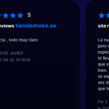
5
tiendashoke.es
views
site r
 , todo muy claro
La naveg
pero co
especifi
SE JAVIER
te lleva
08-05 10:16:19
que es 
bien. M
se expli
vez de s
que te 
Par S Jo
le 2026