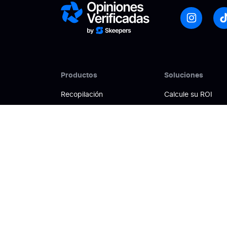
Productos
Soluciones
Recopilación
Calcule su ROI
Gestión
Promueve la confi
Activación
Mejora tu visibilida
Análisis
Gestiona tu reputac
Difusión de reseñas
Potencia las conve
Tipos de reseñas
Transformar las op
AI & customer reviews
Unificar la Voz del 