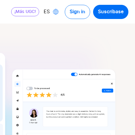
Sign in
Suscríbase
ES
¡Más UGC!