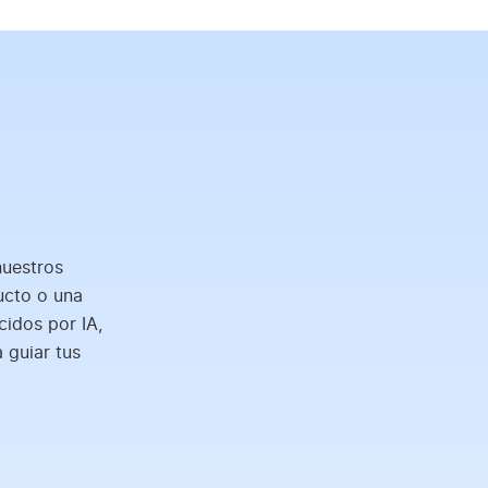
nuestros
ucto o una
cidos por IA,
 guiar tus