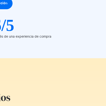
ución
6/5
és de una experiencia de compra
ios