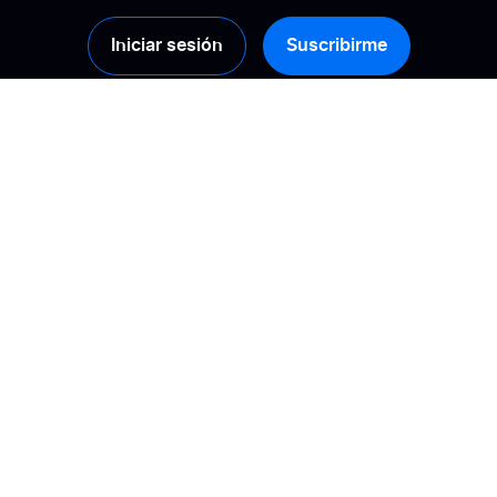
Iniciar sesión
Suscribirme
Productos
Soluciones
Recopilación
Calcule su ROI
Gestión
Promueve la
confianza
Activación
Mejora tu visibilidad
Análisis
online
Difusión de reseñas
Gestiona tu
reputación online
Tipos de reseñas
Potencia las
AI & customer
conversiones
reviews
Transformar las
opiniones en insights