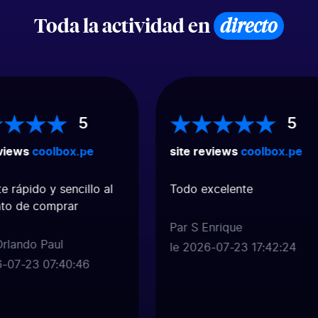
Toda la actividad en
directo
5
5
views
coolbox.pe
site reviews
coolbox.pe
 rápido y sencillo al
Todo excelente
o de comprar
Par S Enrique
rlando Paul
le 2026-07-23 17:42:24
-07-23 07:40:46