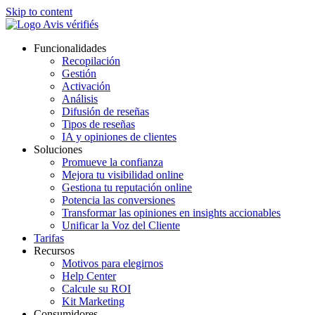
Skip to content
Funcionalidades
Recopilación
Gestión
Activación
Análisis
Difusión de reseñas
Tipos de reseñas
IA y opiniones de clientes
Soluciones
Promueve la confianza
Mejora tu visibilidad online
Gestiona tu reputación online
Potencia las conversiones
Transformar las opiniones en insights accionables
Unificar la Voz del Cliente
Tarifas
Recursos
Motivos para elegirnos
Help Center
Calcule su ROI
Kit Marketing
Consumidores