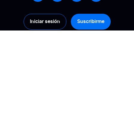
Iniciar sesión
Suscribirme
Productos
Soluciones
Recopilación
Calcule su ROI
Gestión
Promueve la
confianza
Activación
Mejora tu visibilidad
Análisis
online
Difusión de reseñas
Gestiona tu
reputación online
Tipos de reseñas
Potencia las
AI & customer
conversiones
reviews