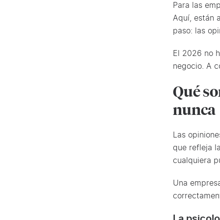
Para las emp
Aquí, están 
paso: las op
El 2026 no h
negocio. A c
Qué so
nunca
Las opiniones
que refleja 
cualquiera 
Una empresa 
correctament
La psicolo