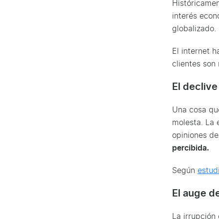
Históricamen
interés econ
globalizado
El internet 
clientes so
El declive
Una cosa que
molesta. La 
opiniones de
percibida.
Según
estud
El auge d
La irrupción