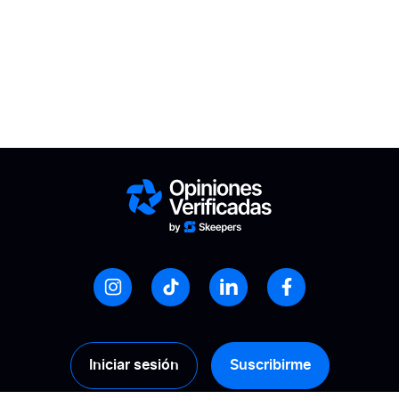
Iniciar sesión
Suscribirme