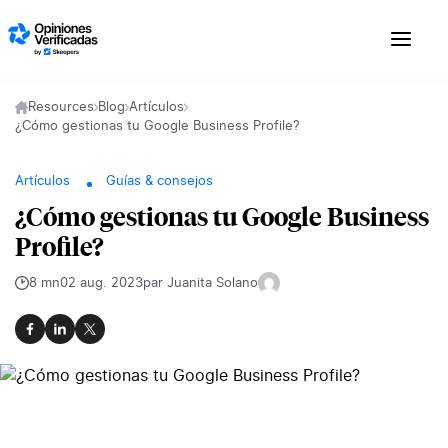
Skip to content
Resources
Blog
Artículos
¿Cómo gestionas tu Google Business Profile?
Artículos
Guías & consejos
¿Cómo gestionas tu Google Business
Profile?
8 mn
02 aug. 2023
par Juanita Solano
Facebook
LinkedIn
X