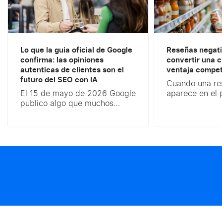
Lo que la guia oficial de Google
Reseñas negat
confirma: las opiniones
convertir una c
autenticas de clientes son el
ventaja compet
futuro del SEO con IA
Cuando una re
El 15 de mayo de 2026 Google
aparece en el 
publico algo que muchos
marca, la reac
responsables de marketing
suele ser inten
digital llevaban meses
responder de f
esperando: su primera guia
Sin embargo, la
oficial de optimizacion para
tienen por qué
busqueda con IA. Un
reputación onli
documento que cierra
gestionadas, 
debates, desmonta mitos y,
convertirse en
sobre todo, confirma lo que las
oportunidad p
marcas mas avanzadas ya
confianza y de
intuian sobre las opiniones
compromiso co
autenticas SEO. La conclusion
del cliente. En.