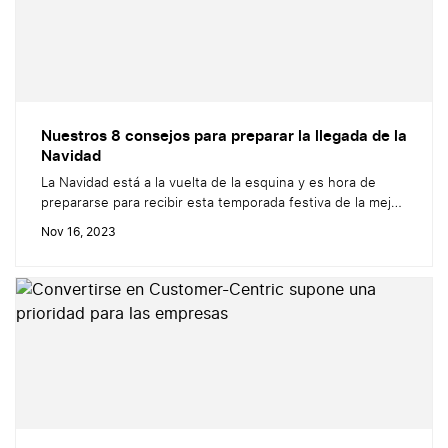
Nuestros 8 consejos para preparar la llegada de la
Navidad
La Navidad está a la vuelta de la esquina y es hora de
prepararse para recibir esta temporada festiva de la mejor
manera posible. Para ayudaros a aprovechar al máximo la
Nov 16, 2023
temporada de fiestas, hemos preparado este artículo con
8 valiosos consejos para su llegada. Ya seas un retailer, un
proveedor de servicios o una...