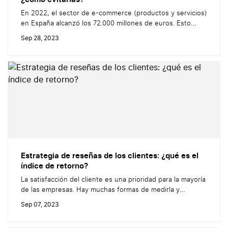
En 2022, el sector de e-commerce (productos y servicios)
en España alcanzó los 72.000 millones de euros. Esto
supone un crecimiento del 25% respecto a 2021, según
Sep 28, 2023
CNMC (2023). La buena noticia es que, a pesar de estos
datos, los usuarios siguen comprando en la red. ¿El único
inconveniente? Cuanto más crecen las compras online,...
Estrategia de reseñas de los clientes: ¿qué es el
índice de retorno?
La satisfacción del cliente es una prioridad para la mayoría
de las empresas. Hay muchas formas de medirla y
mejorarla. Te indicamos aquí una que resulta
Sep 07, 2023
especialmente eficaz: enviar encuestas de satisfacción
tras la compra. Al sondear a los clientes después de una