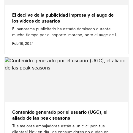
El declive de la publicidad impresa y el auge de
los vídeos de usuarios
El panorama publicitario ha estado dominado durante
mucho tiempo por el soporte impreso, pero el auge de los
canales digitales ha cambiado completamente este
Feb 19, 2024
paradigma. Hoy en día estamos viviendo en directo un
fenómeno con dos vertientes: la disminución lenta pero
constante de la publicidad impresa, por un lado, y el
aumento del marketing digital,...
Contenido generado por el usuario (UGC), el
aliado de las peak seasons
Tus mejores embajadores están a un clic: ¡son tus
clientes! Hoy en día, los consumidores no dudan en