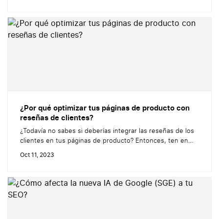
aumenten su facturación. Pero ¿sabías que las reseñas de
tus consumidores son una excelente herramienta para
aprovechar al máximo estos momentos clave del año? En
este artículo, veremos cómo transformar las...
¿Por qué optimizar tus páginas de producto con
reseñas de clientes?
¿Todavía no sabes si deberías integrar las reseñas de los
clientes en tus páginas de producto? Entonces, ten en
cuenta que la presencia de estrellas y comentarios en
Oct 11, 2023
estas páginas impulsa las ventas en una media del 18%.
También es importante considerar que aumenta el importe
del 42% de los pedidos gracias a las reseñas...