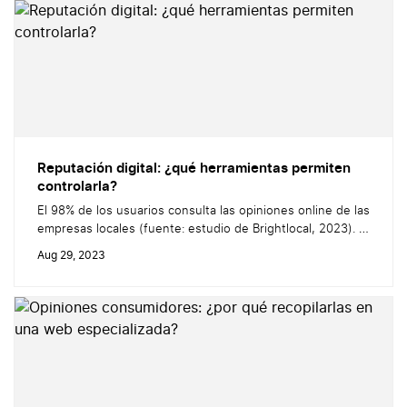
experiencia en línea o en la tienda, se recopilan reseñas
fiables, auténticas...
Reputación digital: ¿qué herramientas permiten
controlarla?
El 98% de los usuarios consulta las opiniones online de las
empresas locales (fuente: estudio de Brightlocal, 2023). A
la hora de tomar una decisión, se basan en un criterio: la
Aug 29, 2023
reputación digital. Por tanto, es necesario que las
empresas cuiden su reputación online en esta nueva era
digital. No obstante, ¿Cómo podemos supervisar y...