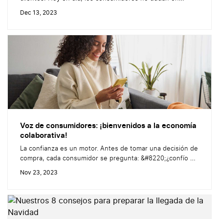
comunicarse a favor de una marca, en caso de una
Dec 13, 2023
experiencia positiva: opiniones de clientes, fotos o vídeos
en las redes sociales&#8230; Online, la Voz del Cliente se
difunde. Hablamos de UGC (Contenido Generado por el
Usuario). ...
Voz de consumidores: ¡bienvenidos a la economía
colaborativa!
La confianza es un motor. Antes de tomar una decisión de
compra, cada consumidor se pregunta: &#8220;¿confío en
esta empresa?&#8221;. Antes de responder
Nov 23, 2023
&#8220;sí&#8221; o &#8220;no&#8221; a esta pregunta,
el 88 % de los internautas tienen un reflejo, según el
IFOP: consultar las opiniones online. Las opiniones de los
clientes liberan la voz de los...