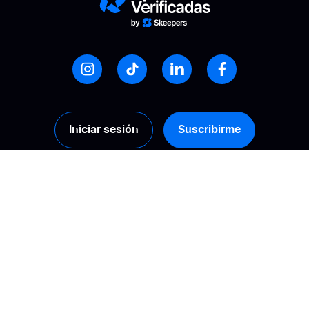
Iniciar sesión
Suscribirme
Productos
Soluciones
Recopilación
Calcule su ROI
Gestión
Promueve la
confianza
Activación
Mejora tu visibilidad
Análisis
online