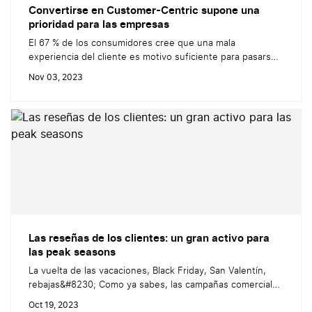
Convertirse en Customer-Centric supone una
prioridad para las empresas
El 67 % de los consumidores cree que una mala
experiencia del cliente es motivo suficiente para pasarse
a la competencia (fuente: Gartner). En la actualidad,
Nov 03, 2023
incluso más que el precio y los productos, la calidad de la
experiencia del cliente representa una prioridad para los
franceses. Para las empresas, es imprescindible mejorar la
relación con...
Las reseñas de los clientes: un gran activo para
las peak seasons
La vuelta de las vacaciones, Black Friday, San Valentín,
rebajas&#8230; Como ya sabes, las campañas comerciales
son una gran oportunidad para que las empresas
Oct 19, 2023