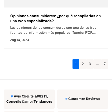
Opiniones consumidores: ¿por qué recopilarlas en
una web especializada?
Las opiniones de los consumidores son una de las tres
fuentes de información más populares (fuente: IFOP,
2021). Sin embargo, antes de comprar algo, los
Aug 14, 2023
internautas no solo se fijan en el número de estrellas y en
el contenido de las reseñas: la fiabilidad de la plataforma
utilizada para recopilarlas resulta clave. Por tanto, tu...
1
2
3
…
7
#
Avis Clients &#8211;
#
Customer Reviews
Conseils &amp; Tendances