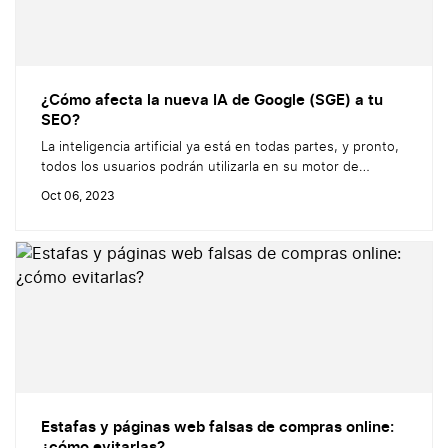
¿Cómo afecta la nueva IA de Google (SGE) a tu
SEO?
La inteligencia artificial ya está en todas partes, y pronto,
todos los usuarios podrán utilizarla en su motor de
búsqueda favorito: Google. Después de Bard, el
Oct 06, 2023
generador de texto y asistente de IA de Google, hay un
nuevo proyecto de inteligencia artificial en el punto de
mira. Se trata de SGE. La nueva prestación, que...
Estafas y páginas web falsas de compras online:
¿cómo evitarlas?