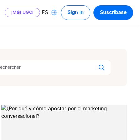
Sign in
Suscríbase
ES
¡Más UGC!