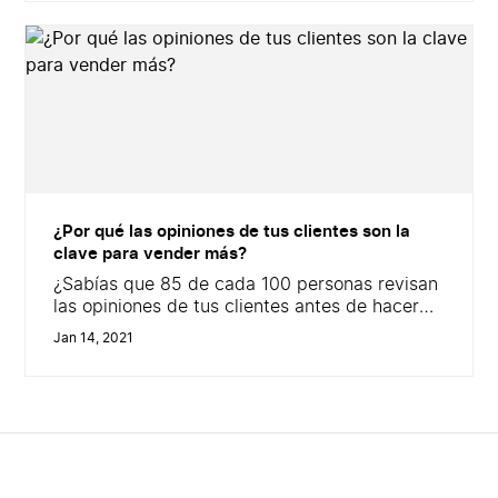
falsas, según un estudio de IFOP para August
&amp; Debouzy y Havas Paris, 2019. En este
artículo, te...
¿Por qué las opiniones de tus clientes son la
clave para vender más?
¿Sabías que 85 de cada 100 personas revisan
las opiniones de tus clientes antes de hacer
una compra en tu tienda online? Este
Jan 14, 2021
miércoles 24 de junio llega otra edición de
#emBlueTalks y lo haremos junto a nuestro
partner y allí podrás descubrir cómo hacer
que tu reputación hable por ti para vender
mucho más....