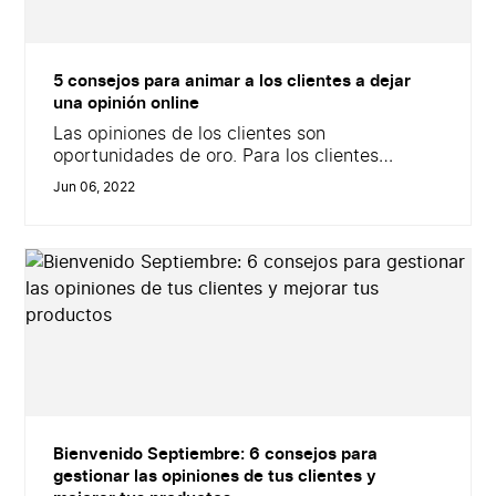
5 consejos para animar a los clientes a dejar
una opinión online
Las opiniones de los clientes son
oportunidades de oro. Para los clientes
potenciales, cada comentario supone una
Jun 06, 2022
muestra de tranquilidad antes de realizar una
compra. Para la empresa, las opiniones de los
clientes pueden mejorar su reputación
electrónica, su visibilidad, su referenciación,
su credibilidad&#8230; No obstante, antes de
aprovechar todas estas ventajas, resulta
importante saber...
Bienvenido Septiembre: 6 consejos para
gestionar las opiniones de tus clientes y