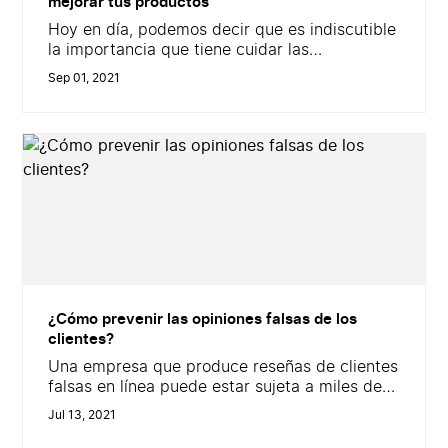
mejorar tus productos
Hoy en día, podemos decir que es indiscutible
la importancia que tiene cuidar las
calificaciones, el número de estrellas y las
Sep 01, 2021
opiniones de tus clientes, no todas las
empresas prestan especial atención. Algunas
marcas, todavía, no leen y analizan los
comentarios que dejan sobre su producto, y
por supuesto, muchos no invierten en medios
para...
¿Cómo prevenir las opiniones falsas de los
clientes?
Una empresa que produce reseñas de clientes
falsas en línea puede estar sujeta a miles de
dólares en multas y otros costos legales. A
Jul 13, 2021
pesar de los riesgos, tres de cada cuatro
marcas han estado expuestas a reseñas