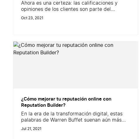
Ahora es una certeza: las calificaciones y
opiniones de los clientes son parte del
recorrido de todos los consumidores. Las
Oct 23, 2021
estrellas brillan en Google, en la página de
inicio de las webs, en las fichas de producto,
en las etiquetas electrónicas de las
tiendas&#8230; ¡Pero eso no es todo! Las
marcas que usan Opiniones Verificadas...
¿Cómo mejorar tu reputación online con
Reputation Builder?
En la era de la transformación digital, estas
palabras de Warren Buffet suenan aún más
verdaderas. En un mundo marcado por lo
Jul 21, 2021
digital, es esencial controlar y mejorar tu
reputación online. “Se necesitan 20 años para