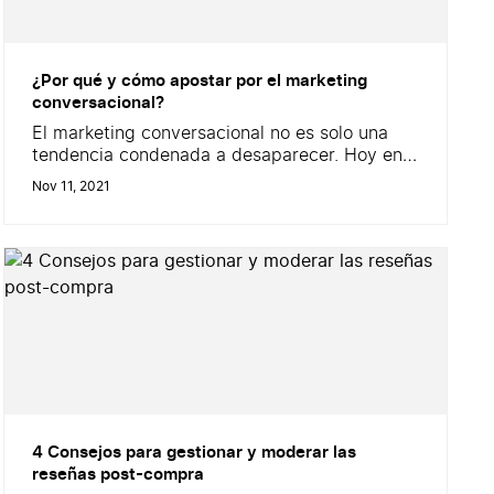
¿Por qué y cómo apostar por el marketing
conversacional?
El marketing conversacional no es solo una
tendencia condenada a desaparecer. Hoy en
día, este concepto está anclado en una
Nov 11, 2021
realidad colectiva y sostenible: más que
nunca, los consumidores necesitan dialogar,
expresarse y compartir su opinión. Para las
marcas, la conversación es entonces la
prioridad número 1 para satisfacer diferentes
necesidades y mejorar la relación...
4 Consejos para gestionar y moderar las
reseñas post-compra