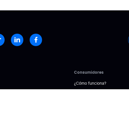
Consumidores
¿Cómo funciona?
anza
Directorio
d online
Preguntas frecuentes
ión online
rsiones