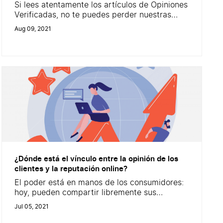
Si lees atentamente los artículos de Opiniones
Verificadas, no te puedes perder nuestras
reglas de oro para mejorar tus cuestionarios
Aug 09, 2021
de satisfacción , y así optimizar el paso de
recopilación de opiniones de tus clientes. En
nuestros artículos, también te ofrecemos otras
recomendaciones para potenciar las opiniones
en tu estrategia de comunicación (y mejorar
la...
¿Dónde está el vínculo entre la opinión de los
clientes y la reputación online?
El poder está en manos de los consumidores:
hoy, pueden compartir libremente sus
comentarios. A través de un cuestionario
Jul 05, 2021
posterior a la compra, o incluso un video en
las redes sociales, nunca ha sido tan fácil