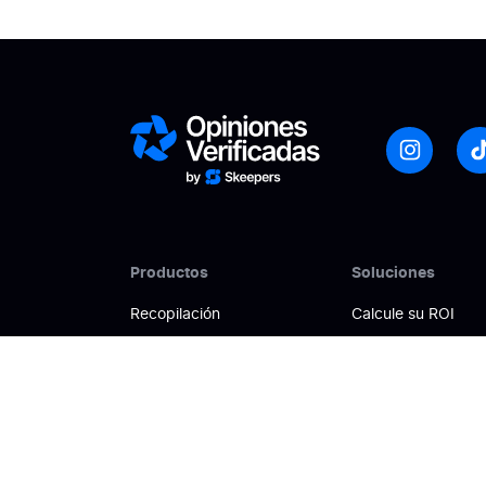
Productos
Soluciones
Recopilación
Calcule su ROI
Gestión
Promueve la confi
Activación
Mejora tu visibilida
Análisis
Gestiona tu reputac
Difusión de reseñas
Potencia las conve