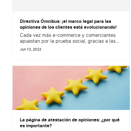
Directiva Ómnibus: ¡el marco legal para las
opiniones de los clientes está evolucionando!
Cada vez más e-commerce y comerciantes
apuestan por la prueba social, gracias a las
opiniones de los clientes. Pero cuidado: la
Jun 13, 2022
recopilación, gestión y difusión de las
opiniones online están reguladas por un
estricto marco legal. El 28 de mayo de 2022
entró en vigor una nueva directiva europea.
¿El objetivo? Armonizar y fortalecer la
protección del...
La página de atestación de opiniones: ¿por qué
es importante?