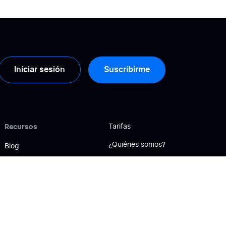
Iniciar sesión
Suscribirme
Recursos
Tarifas
¿Quiénes somos?
Blog
Contáctenos
Casos de éxito
Guías
Motivos para elegirnos
Help Center