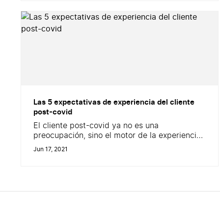
construir una reputación y cinco minutos para
destruirla. Pensando en ello, actuarás de
manera diferente &#8220; Pero, ¿Qué
significa...
Las 5 expectativas de experiencia del cliente
post-covid
El cliente post-covid ya no es una
preocupación, sino el motor de la experiencia
del mismo. Hoy en día, su vocación no es solo
Jun 17, 2021
estar “en el centro” de la estrategia
empresarial. Los roles se invierten: ¡ahora es
el cliente quien impulsa las estrategias!
Incluso se habla de una estrategia impulsada
por el cliente, que...