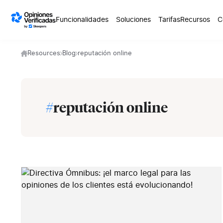
Skip to content
Funcionalidades
Soluciones
Tarifas
Recursos
C
Resources
Blog
reputación online
#
reputación online